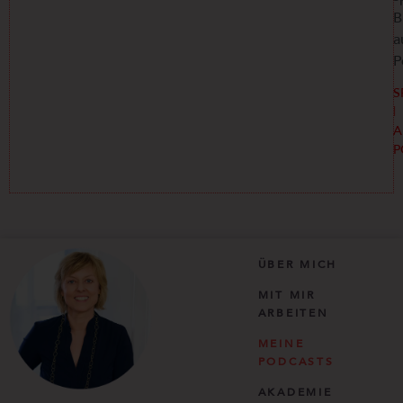
B
a
P
S
|
A
P
ÜBER MICH
MIT MIR
ARBEITEN
MEINE
PODCASTS
AKADEMIE