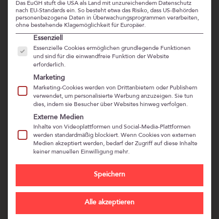
Das EuGH stuft die USA als Land mit unzureichendem Datenschutz
nach EU-Standards ein. So besteht etwa das Risiko, dass US-Behörden
personenbezogene Daten in Überwachungsprogrammen verarbeiten,
ohne bestehende Klagemöglichkeit für Europäer.
TRAUER IST EIN STRUPPIGER
Es folgt eine Liste der Service-Gruppen, für die eine Ein
Essenziell
Essenzielle Cookies ermöglichen grundlegende Funktionen
MISCHLING ODER WIE WIR
und sind für die einwandfreie Funktion der Website
BESSER MIT IHR UMGEHEN
erforderlich.
KÖNNEN – EIN GESPRÄCH
Marketing
Marketing-Cookies werden von Drittanbietern oder Publishern
MIT LONA JERRENTRUP
verwendet, um personalisierte Werbung anzuzeigen. Sie tun
dies, indem sie Besucher über Websites hinweg verfolgen.
Externe Medien
Folge 59: Trauer ist ein struppiger Mischling (und wie
Inhalte von Videoplattformen und Social-Media-Plattformen
wir besser mit ihr umgehen können) – ein Gespräch mit
werden standardmäßig blockiert. Wenn Cookies von externen
Medien akzeptiert werden, bedarf der Zugriff auf diese Inhalte
Lona Jerrentrup
keiner manuellen Einwilligung mehr.
Heute ist Lona Jerrentrup mein Gast. Lona Jerrentrup
Speichern
ist ausgebildete Sterbe- und Trauerbegleiterin in Berlin.
Lona und ich sprechen in diesem Interview über das
Alle akzeptieren
Thema Trauer. Insbesondere in der Zeit des