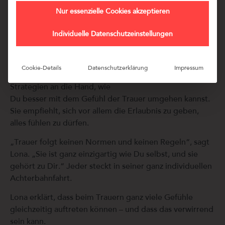
Jahreswechsels und der Weihnachtsfeiertage fühlen sich
viele Menschen einsam und trauern vielleicht (noch) um
Nur essenzielle Cookies akzeptieren
einen geliebten Menschen.
Individuelle Datenschutzeinstellungen
Grund genug, sich Zeit dafür zu nehmen und das Thema
und die Gefühle nicht wegzuschieben.
Cookie-Details
Datenschutzerklärung
Impressum
Lona gibt in unserem Gespräch konkrete Tipps und
Strategien an die Hand, wie
Du besser mit dem Gefühl der Trauer umgehen kannst.
Sie empfiehlt, sich vor allem die Erlaubnis zu geben,
alles fühlen zu dürfen.
„
Trauer folgt keinen Normen und keinen Regeln“, sagt
Lona. „Sie ist ganz einzigartig wie Du selbst, und sie
gehört zu Dir.“ Jeder steckt in seiner ganz individuellen
Achterbahnfahrt.
Lona erklärt, dass beim Trauern ganz viele Gefühle
gleichzeitig auftreten können – und dass das verwirrend
sein kann.