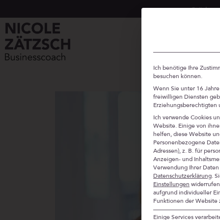
„Stärken
Ich benötige Ihre Zusti
besuchen können.
Wenn Sie unter 16 Jahre 
freiwilligen Diensten ge
Erziehungsberechtigten u
Ich verwende Cookies un
Website. Einige von ihne
helfen, diese Website un
Personenbezogene Daten 
Adressen), z. B. für pers
Anzeigen- und Inhaltsme
Verwendung Ihrer Daten 
Datenschutzerklärung
.
S
Einstellungen
widerrufen
aufgrund individueller Ei
Funktionen der Website 
Einige Services verarbe