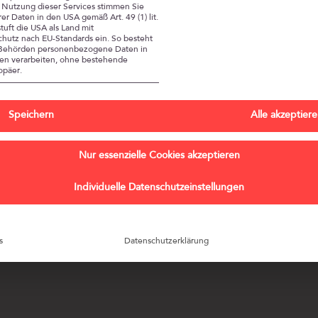
Schön,
ur Nutzung dieser Services stimmen Sie
er Daten in den USA gemäß Art. 49 (1) lit.
uft die USA als Land mit
dass Sie hier 
utz nach EU-Standards ein. So besteht
S-Behörden personenbezogene Daten in
n verarbeiten, ohne bestehende
Ich nehme an – Sie sind ve
opäer.
erbringen Höchstleistungen,
Spitze“ geschafft?
Speichern
Alle akzeptier
Und Ihre Position … haben 
anders vorgestellt?
Nur essenzielle Cookies akzeptieren
Individuelle Datenschutzeinstellungen
s
Datenschutzerklärung