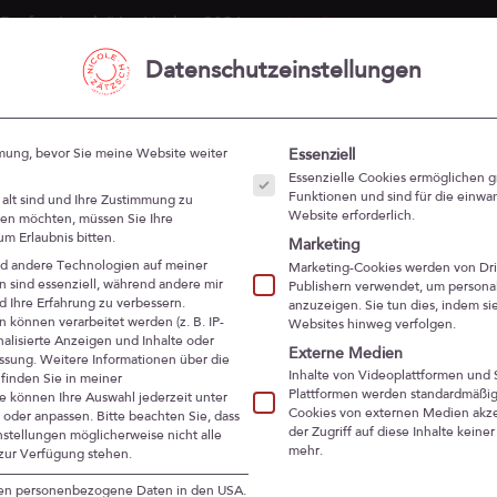
 Professionals“ im Herbst 2026 –
mehr Infos
Datenschutzeinstellungen
ÜBER MICH
Es folgt eine Liste der Service
mmung, bevor Sie meine Website weiter
Essenziell
Essenzielle Cookies ermöglichen 
Funktionen und sind für die einwa
alt sind und Ihre Zustimmung zu
Website erforderlich.
ben möchten, müssen Sie Ihre
m Erlaubnis bitten.
Marketing
d andere Technologien auf meiner
Marketing-Cookies werden von Dri
n sind essenziell, während andere mir
Publishern verwendet, um persona
d Ihre Erfahrung zu verbessern.
anzuzeigen. Sie tun dies, indem s
können verarbeitet werden (z. B. IP-
Websites hinweg verfolgen.
onalisierte Anzeigen und Inhalte oder
Externe Medien
ssung.
Weitere Informationen über die
Inhalte von Videoplattformen und 
finden Sie in meiner
Plattformen werden standardmäßig
ie können Ihre Auswahl jederzeit unter
Cookies von externen Medien akze
 oder anpassen.
Bitte beachten Sie, dass
der Zugriff auf diese Inhalte keine
nstellungen möglicherweise nicht alle
mehr.
zur Verfügung stehen.
iten personenbezogene Daten in den USA.