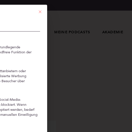
Mit diesem Button wird der Dialog geschlossen. Seine Funkti
MIT MIR ARBEITEN
MEINE PODCASTS
AKADEMIE
-Gruppen, für die eine Einwilligung erteilt werden kann. Die e
grundlegende
ndfreie Funktion der
ttanbietern oder
lisierte Werbung
ie Besucher über
Social-Media-
 blockiert. Wenn
ptiert werden, bedarf
r manuellen Einwilligung