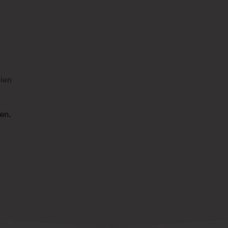
eien
en.