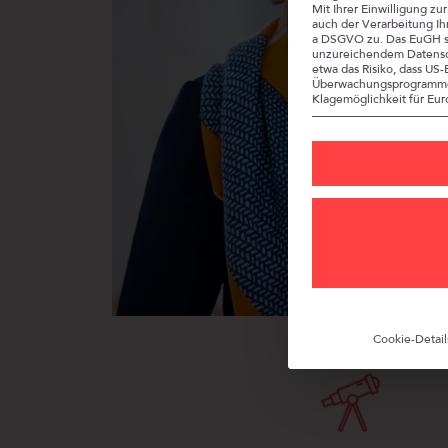
Mit Ihrer Einwilligung z
auch der Verarbeitung Ihr
a DSGVO zu. Das EuGH st
unzureichendem Datensch
etwa das Risiko, dass U
Überwachungsprogramme
Klagemöglichkeit für Eur
Cookie-Detail