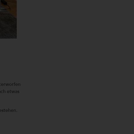
nterworfen
fach etwas
estehen.