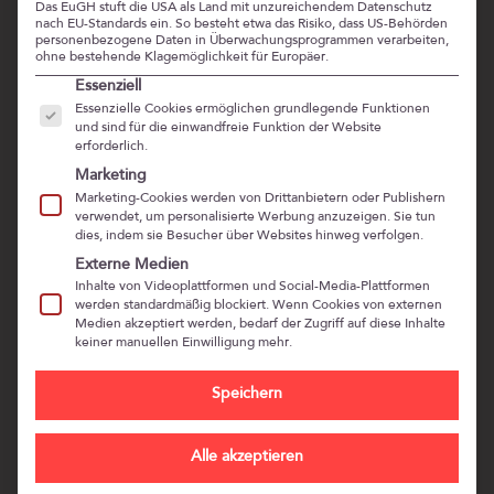
Das EuGH stuft die USA als Land mit unzureichendem Datenschutz
nach EU-Standards ein. So besteht etwa das Risiko, dass US-Behörden
personenbezogene Daten in Überwachungsprogrammen verarbeiten,
ohne bestehende Klagemöglichkeit für Europäer.
Es folgt eine Liste der Service-Gruppen, für die eine Ein
Essenziell
GUTE FÜHRUNG LÄSST SICH
Essenzielle Cookies ermöglichen grundlegende Funktionen
MESSEN – INTERVIEW MIT
und sind für die einwandfreie Funktion der Website
erforderlich.
DR. MARKUS EBNER
Marketing
Marketing-Cookies werden von Drittanbietern oder Publishern
verwendet, um personalisierte Werbung anzuzeigen. Sie tun
Folge 46: Gute Führung lässt sich messen –
dies, indem sie Besucher über Websites hinweg verfolgen.
Interview mit Dr. Markus Ebner zu Positive
Externe Medien
Leadership
Inhalte von Videoplattformen und Social-Media-Plattformen
werden standardmäßig blockiert. Wenn Cookies von externen
Medien akzeptiert werden, bedarf der Zugriff auf diese Inhalte
Gute Führung lässt sich lernen. Gute Führung lässt sich
keiner manuellen Einwilligung mehr.
messen.
Speichern
Gute Führung senkt die Krankenstände, motiviert
Veränderungsbereitschaft der Mitarbeitenden und führt
Alle akzeptieren
zu einem niedrigeren Burnout-Risiko.