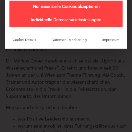
Doch wie kann man gute Führung messen?
Nur essenzielle Cookies akzeptieren
Der Wiener Wirtschafts- und Organisationspsychologen
Dr. Markus Ebner hat gemeinsam mit seinem Team den
Individuelle Datenschutzeinstellungen
sog. PERMA-Lead-Profiler entwickelt.
Ein verprobtes Messverfahren zur Abtestung von
Cookie-Details
Datenschutzerklärung
Impressum
Führungs- und Managementqualitäten im Sinne der
Positive Leadership.
Dr. Markus Ebner bezeichnet sich selbst als „Hybrid aus
Wissenschaft und Praxis“. Er lehrt und forscht seit 20
Jahren an der Uni Wien zum Thema Führung. Als Coach,
Trainer und Autor trägt er die wissenschaftlichen
Erkenntnisse in die Praxis – in die Polizeistation, den
Supermarkt, das Unternehmen.
Markus und ich sprechen darüber
was Positive Leadership ausmacht
warum es sinnvoll ist, dass Führungskräfte auch auf