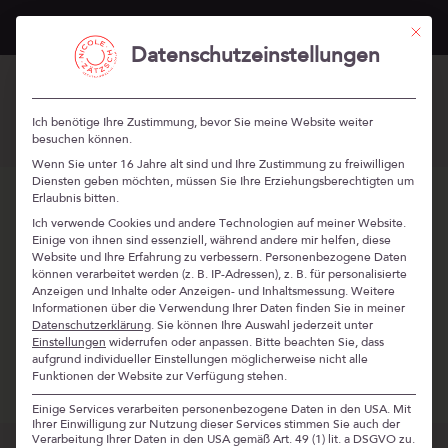
„Stärken Professionals“ im Herbst 2026 –
mehr Infos
Mit die
Datenschutzeinstellungen
Ich benötige Ihre Zustimmung, bevor Sie meine Website weiter
besuchen können.
Wenn Sie unter 16 Jahre alt sind und Ihre Zustimmung zu freiwilligen
Diensten geben möchten, müssen Sie Ihre Erziehungsberechtigten um
Erlaubnis bitten.
Ich verwende Cookies und andere Technologien auf meiner Website.
Einige von ihnen sind essenziell, während andere mir helfen, diese
Website und Ihre Erfahrung zu verbessern.
Personenbezogene Daten
können verarbeitet werden (z. B. IP-Adressen), z. B. für personalisierte
Anzeigen und Inhalte oder Anzeigen- und Inhaltsmessung.
Weitere
Informationen über die Verwendung Ihrer Daten finden Sie in meiner
Datenschutzerklärung
.
Sie können Ihre Auswahl jederzeit unter
Einstellungen
widerrufen oder anpassen.
Bitte beachten Sie, dass
aufgrund individueller Einstellungen möglicherweise nicht alle
Funktionen der Website zur Verfügung stehen.
Einige Services verarbeiten personenbezogene Daten in den USA. Mit
Ihrer Einwilligung zur Nutzung dieser Services stimmen Sie auch der
Verarbeitung Ihrer Daten in den USA gemäß Art. 49 (1) lit. a DSGVO zu.