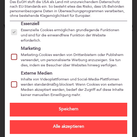
Das EuGH stuft die USA als Land mit unzureichendem Datenschutz
nach EU-Standards ein. So besteht etwa das Risiko, dass US-Behörden
personenbezogene Daten in Überwachungsprogrammen verarbeiten,
ohne bestehende Klagemöglichkeit für Europäer.
Es folgt eine Liste der Service-Gruppen, für die eine Ein
Essenziell
WAS WIR VON PIRATEN ÜBER
Essenzielle Cookies ermöglichen grundlegende Funktionen
FÜHRUNG LERNEN KÖNNEN
und sind für die einwandfreie Funktion der Website
erforderlich.
Marketing
Folge 36: Was wir von Piraten über Führung lernen
Marketing-Cookies werden von Drittanbietern oder Publishern
können, Interview mit Stefanie Voss
verwendet, um personalisierte Werbung anzuzeigen. Sie tun
dies, indem sie Besucher über Websites hinweg verfolgen.
Externe Medien
„Bist du Pirat oder Beute?“
fragt Stefanie Voss.
Inhalte von Videoplattformen und Social-Media-Plattformen
Stefanie ist key note speaker, Leadership & Team Coach
werden standardmäßig blockiert. Wenn Cookies von externen
Medien akzeptiert werden, bedarf der Zugriff auf diese Inhalte
und Weltumseglerin.
keiner manuellen Einwilligung mehr.
Leadership, Souveränität, Wagemut und
Speichern
Entscheidungsklarheit – das sind ihre Themen.
Als gebürtige Rheinländerin mag es Stefanie Voss auf
Alle akzeptieren
Menschen zuzugehen und in Kontakt zu kommen. Sie
schätzt das Unkonventionelle und hinterfragt auch mal